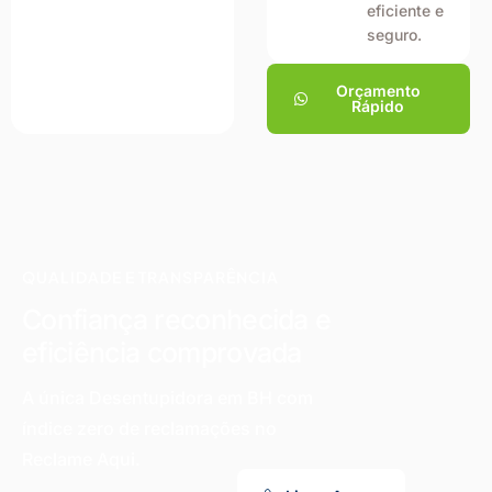
eficiente e
seguro.
Orçamento
Rápido
QUALIDADE E TRANSPARÊNCIA
Confiança reconhecida e
eficiência comprovada
A única Desentupidora em BH com
índice zero de reclamações no
Reclame Aqui.