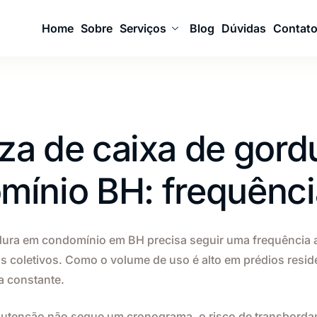
Home
Sobre
Serviços
Blog
Dúvidas
Contat
za de caixa de gord
ínio BH: frequênci
dura em condomínio em BH precisa seguir uma frequência 
s coletivos. Como o volume de uso é alto em prédios resid
a constante.
utenção não segue um cronograma, o risco de transborda