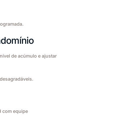
programada.
ndomínio
 nível de acúmulo e ajustar
 desagradáveis.
H com equipe