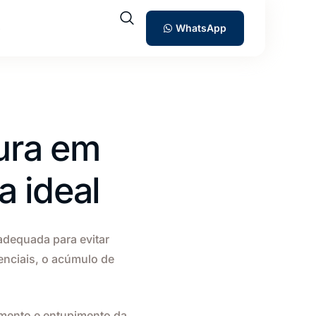
o
WhatsApp
ura em
a ideal
adequada para evitar
enciais, o acúmulo de
mento e entupimento da