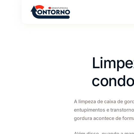
Limpe
condom
A limpeza de caixa de gor
entupimentos e transtorno
gordura acontece de form
Além disso, quando a man