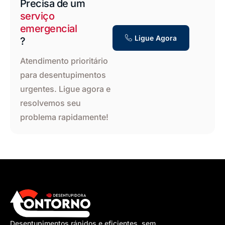
Precisa de um
serviço
emergencial
Ligue Agora
?
Atendimento prioritário
para desentupimentos
urgentes. Ligue agora e
resolvemos seu
problema rapidamente!
Desentupimentos rápidos e eficientes, sem